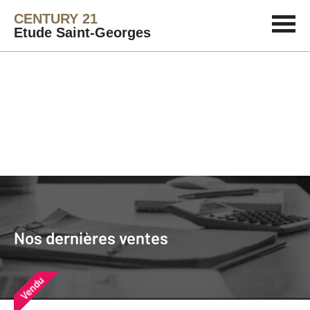
CENTURY 21
Etude Saint-Georges
Agence immobilière
Vendre
Nos dernières ventes
Nos derniers biens vendus près de
Nos dernières ventes
chez vous
Vendu